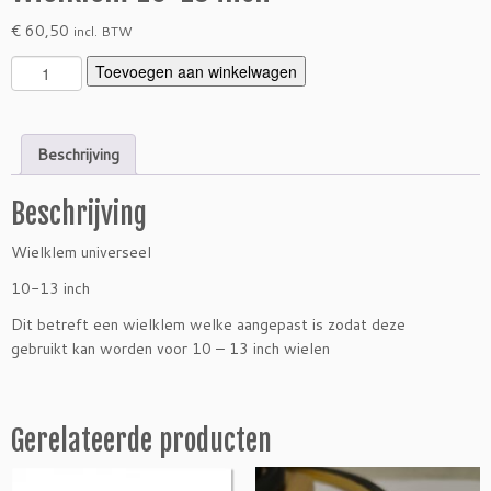
€
60,50
incl. BTW
W
Toevoegen aan winkelwagen
i
e
l
Beschrijving
k
l
Beschrijving
e
m
Wielklem universeel
1
0
10-13 inch
-
Dit betreft een wielklem welke aangepast is zodat deze
1
gebruikt kan worden voor 10 – 13 inch wielen
3
i
n
c
Gerelateerde producten
h
a