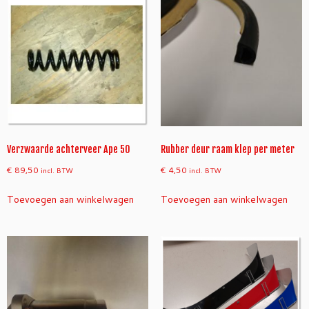
a
n
t
a
l
Verzwaarde achterveer Ape 50
Rubber deur raam klep per meter
€
89,50
€
4,50
incl. BTW
incl. BTW
Toevoegen aan winkelwagen
Toevoegen aan winkelwagen