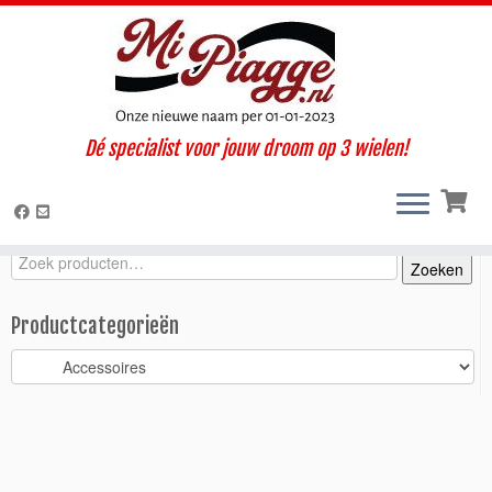
Ga
Dé specialist voor jouw droom op 3 wielen!
naar
Home
»
Onderdelen / accessoires
»
Ape Calessino
»
Calessino 200
inhoud
E4 (2019-2022)
»
Accessoires
»
Wielklem 10-13 inch
Zoeken
Zoeken
Zoeken
naar:
Productcategorieën