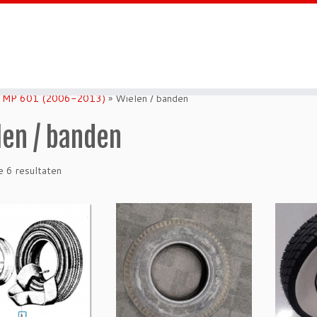
c MP 601 (2006-2013)
»
Wielen / banden
len / banden
e 6 resultaten