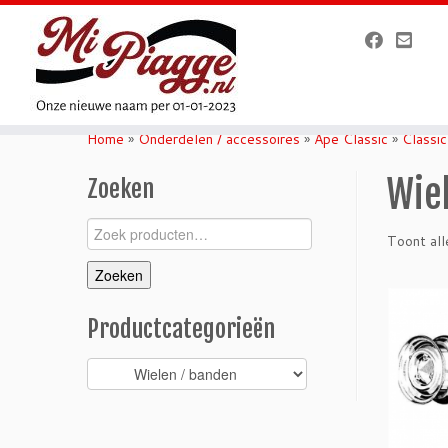
Ga
naar
Home
»
Onderdelen / accessoires
»
Ape Classic
»
Classi
inhoud
Wie
Zoeken
Zoeken
Toont all
naar:
Zoeken
Productcategorieën