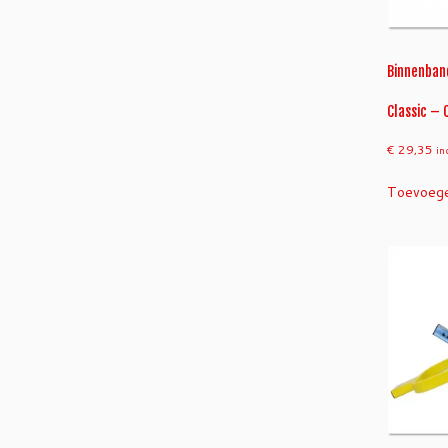
Binnenband
Classic – 
€
29,35
in
Toevoege