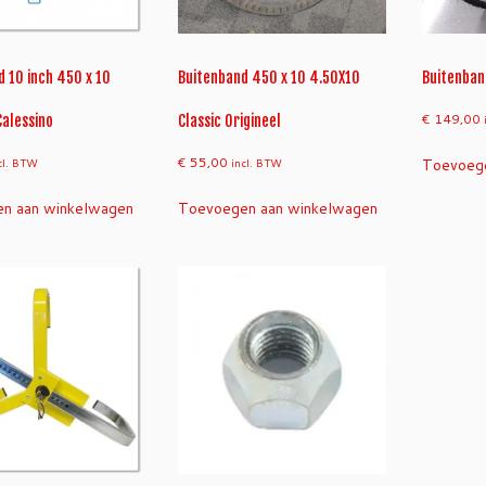
 10 inch 450 x 10
Buitenband 450 x 10 4.50X10
Buitenban
€
149,00
Calessino
Classic Origineel
€
55,00
Toevoege
cl. BTW
incl. BTW
n aan winkelwagen
Toevoegen aan winkelwagen