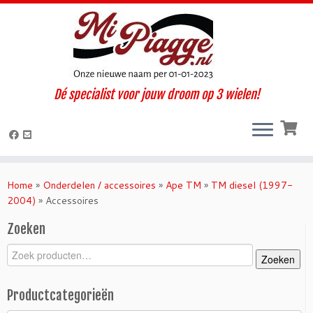
X
Wij zijn momenteel op vakantie t/m 30 augustus. Hierdoor zijn wij
telefonisch niet bereikbaar, maar e-mails worden wel beperkt
gelezen. Maandag 31 augustus staan wij weer voor u klaar!
Dé specialist voor jouw droom op 3 wielen!
Ga
naar
inhoud
Home
»
Onderdelen / accessoires
»
Ape TM
»
TM diesel (1997-
2004)
»
Accessoires
Zoeken
Zoeken
Zoeken
naar:
Productcategorieën