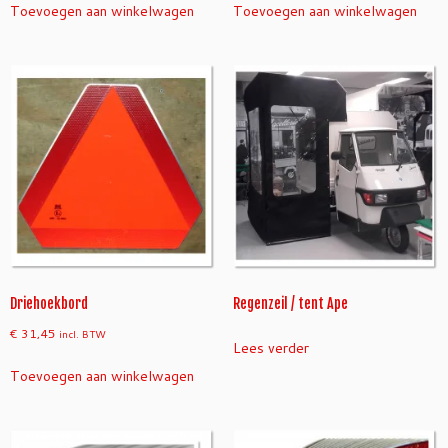
Toevoegen aan winkelwagen
Toevoegen aan winkelwagen
Driehoekbord
Regenzeil / tent Ape
€
31,45
incl. BTW
Lees verder
Toevoegen aan winkelwagen