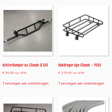
Achterbumper oa. Classic & 501
Dakdrager Ape Classic – P501
€
50,50
€
275,00
incl. BTW
incl. BTW
Toevoegen aan winkelwagen
Toevoegen aan winkelwagen