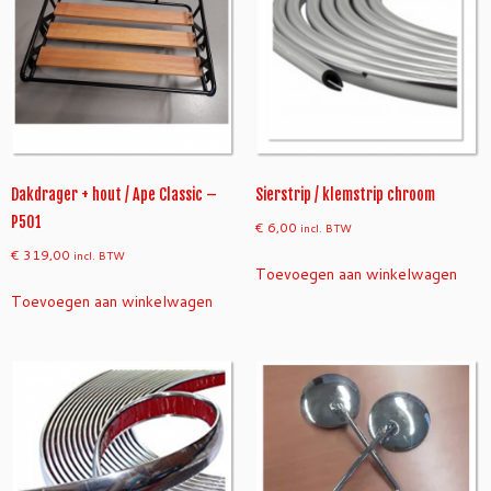
Dakdrager + hout / Ape Classic –
Sierstrip / klemstrip chroom
P501
€
6,00
incl. BTW
€
319,00
incl. BTW
Toevoegen aan winkelwagen
Toevoegen aan winkelwagen