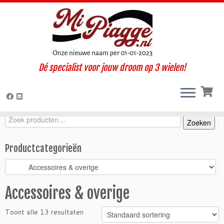
Ga
Dé specialist voor jouw droom op 3 wielen!
naar
Home
»
Onderdelen / accessoires
»
Ape Classic
»
Classic 400 E4
inhoud
(2017-2022)
»
Accessoires & overige
Zoeken
Zoeken
Zoeken
naar:
Productcategorieën
Accessoires & overige
Toont alle 13 resultaten