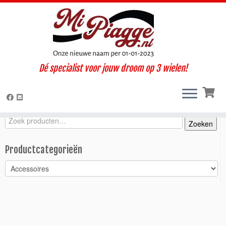
Ga
Dé specialist voor jouw droom op 3 wielen!
naar
Home
»
Onderdelen / accessoires
»
Ape 50
»
Ape 50 (2018-
inhoud
2022)
»
Accessoires
»
Dakdrager / Ape 50
Zoeken
Zoeken
Zoeken
naar:
Productcategorieën