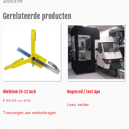
a
600537M
a
n
Gerelateerde producten
t
a
l
Wielklem 10-13 inch
Regenzeil / tent Ape
€
60,50
incl. BTW
Lees verder
Toevoegen aan winkelwagen