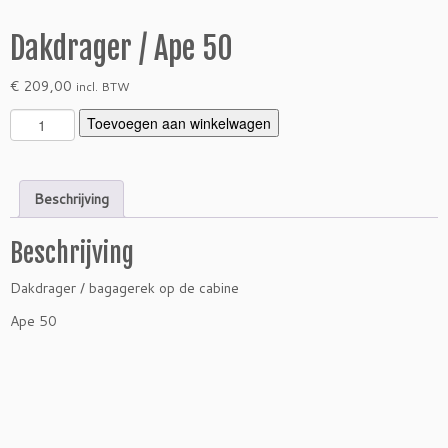
Dakdrager / Ape 50
€
209,00
incl. BTW
D
Toevoegen aan winkelwagen
a
k
d
Beschrijving
r
a
Beschrijving
g
e
Dakdrager / bagagerek op de cabine
r
/
Ape 50
A
p
e
5
0