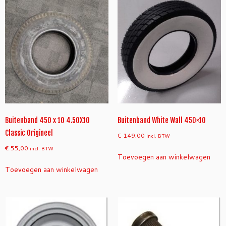
Buitenband 450 x 10 4.50X10
Buitenband White Wall 450×10
Classic Origineel
€
149,00
incl. BTW
€
55,00
incl. BTW
Toevoegen aan winkelwagen
Toevoegen aan winkelwagen