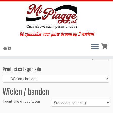
Ga
Dé specialist voor jouw droom op 3 wielen!
naar
Home
»
Onderdelen / accessoires
»
Ape MP
»
Wielen / banden
inhoud
Zoeken
Zoeken
Zoeken
naar:
Productcategorieën
Wielen / banden
Toont alle 6 resultaten