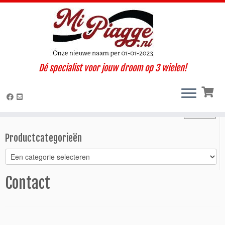
Ga
Dé specialist voor jouw droom op 3 wielen!
naar
Home
»
Contact
inhoud
Zoeken
Zoeken
Zoeken
naar:
Productcategorieën
Contact