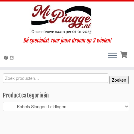
Ga
Dé specialist voor jouw droom op 3 wielen!
naar
Home
»
Onderdelen / accessoires
»
Ape Classic
»
Classic 400 E4
inhoud
(2017-2022)
»
Kabels Slangen Leidingen
»
Versnellingskabel nr. 2
Classic > 2014
Zoeken
Zoeken
Zoeken
naar:
Productcategorieën