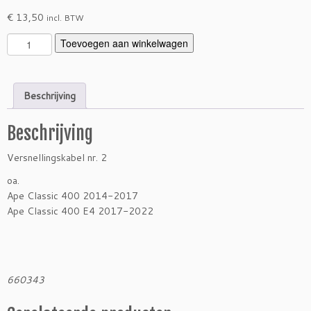
€
13,50
incl. BTW
V
Toevoegen aan winkelwagen
e
r
s
Beschrijving
n
e
Beschrijving
l
l
Versnellingskabel nr. 2
i
n
oa.
g
Ape Classic 400 2014-2017
s
Ape Classic 400 E4 2017-2022
k
a
b
e
660343
l
n