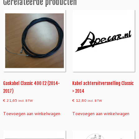
Gerelateerde producten
r.
2
C
l
a
s
s
i
c
>
2
0
1
Gaskabel Classic 400 E2 (2014-
Kabel achteruitversnelling Classic
4
2017)
> 2014
a
€
21,65
€
12,80
incl. BTW
incl. BTW
a
n
Toevoegen aan winkelwagen
Toevoegen aan winkelwagen
t
a
l