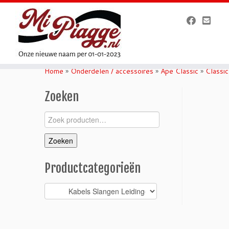
Ga
naar
Home
»
Onderdelen / accessoires
»
Ape Classic
»
Classi
inhoud
Zoeken
Zoeken
naar:
Zoeken
Productcategorieën