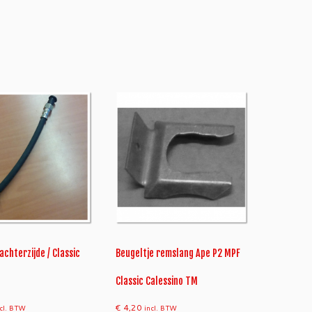
chterzijde / Classic
Beugeltje remslang Ape P2 MPF
Classic Calessino TM
€
4,20
ncl. BTW
incl. BTW