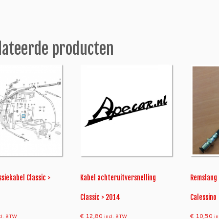
2
0
1
7
lateerde producten
a
a
n
t
a
l
iekabel Classic >
Kabel achteruitversnelling
Remslang a
Classic > 2014
Calessino
€
12,80
€
10,50
cl. BTW
incl. BTW
i