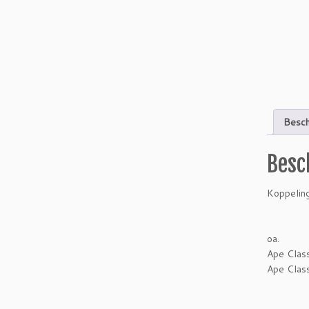
Besch
Besc
Koppelin
oa.
Ape Cla
Ape Cla