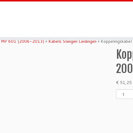
c MP 601 (2006-2013)
»
Kabels Slangen Leidingen
»
Koppelingskabel
Kop
200
€
51,25
K
o
p
p
e
l
i