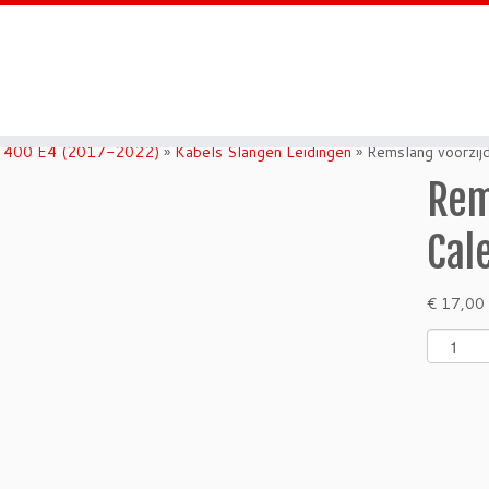
c 400 E4 (2017-2022)
»
Kabels Slangen Leidingen
»
Remslang voorzijd
Rem
Cal
€
17,00
R
e
m
s
l
a
n