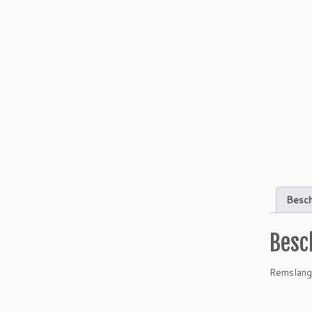
Besch
Besc
Remslang 