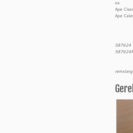
oa.
Ape Class
Ape Cale
587624
587624
remslang
Gere