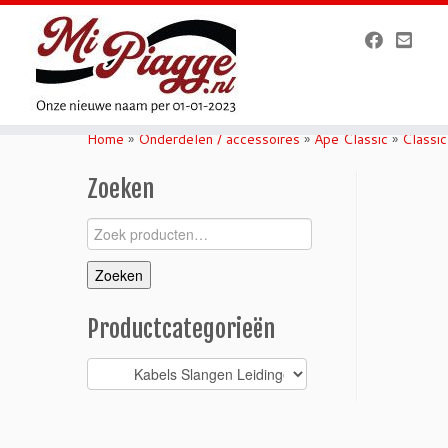
Ga
naar
Home
»
Onderdelen / accessoires
»
Ape Classic
»
Classi
inhoud
Zoeken
Zoeken
naar:
Zoeken
Productcategorieën