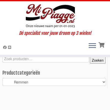
Ga
Dé specialist voor jouw droom op 3 wielen!
naar
Home
»
Onderdelen / accessoires
»
Ape 50
»
Ape P50 oud type
inhoud
met 1 koplamp
»
Remmen
»
Remschoenset Ape 50 – P50 / achter
Zoeken
Zoeken
Zoeken
naar:
Productcategorieën