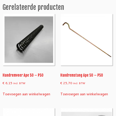
5
Gerelateerde producten
0
/
a
c
h
t
e
r
a
a
n
t
a
Handremveer Ape 50 – P50
Handremstang Ape 50 – P50
l
€
6,15
€
25,70
incl. BTW
incl. BTW
Toevoegen aan winkelwagen
Toevoegen aan winkelwagen