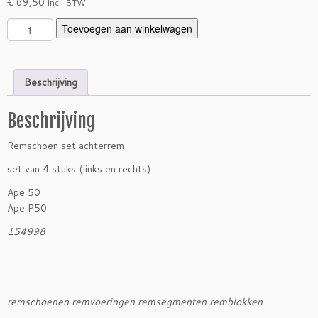
€
69,50
incl. BTW
R
Toevoegen aan winkelwagen
e
m
s
Beschrijving
c
h
Beschrijving
o
e
Remschoen set achterrem
n
s
set van 4 stuks (links en rechts)
e
Ape 50
t
Ape P50
A
p
154998
e
5
0
-
remschoenen remvoeringen remsegmenten remblokken
P