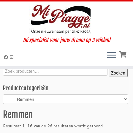
Ga
Dé specialist voor jouw droom op 3 wielen!
naar
Home
»
Onderdelen / accessoires
»
Ape 50
»
Ape P50 oud type
inhoud
met 1 koplamp
»
Remmen
Zoeken
Zoeken
Zoeken
naar:
Productcategorieën
Remmen
Resultaat 1–16 van de 26 resultaten wordt getoond