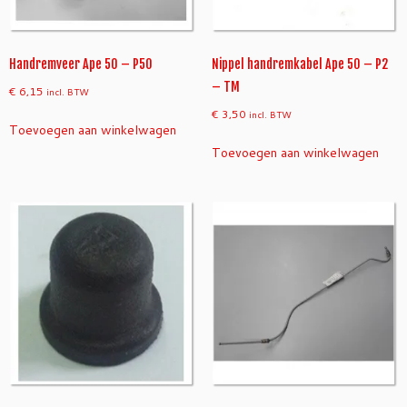
Handremveer Ape 50 – P50
Nippel handremkabel Ape 50 – P2
– TM
€
6,15
incl. BTW
€
3,50
incl. BTW
Toevoegen aan winkelwagen
Toevoegen aan winkelwagen