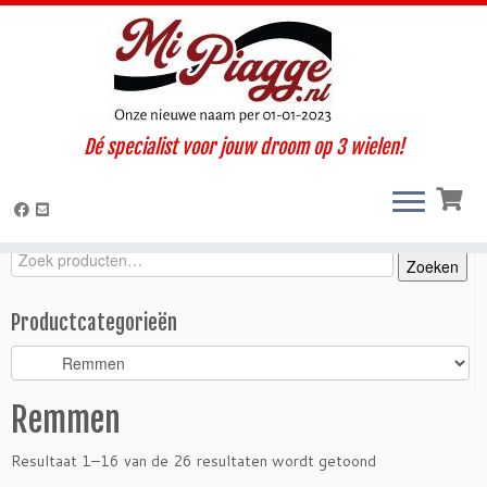
Ga
Dé specialist voor jouw droom op 3 wielen!
naar
Home
»
Onderdelen / accessoires
»
Ape 50
»
Ape 50 Web (2001-
inhoud
2008)
»
Remmen
Zoeken
Zoeken
Zoeken
naar:
Productcategorieën
Remmen
Resultaat 1–16 van de 26 resultaten wordt getoond