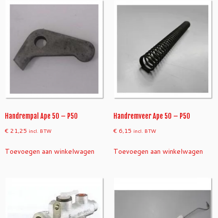
Handrempal Ape 50 – P50
Handremveer Ape 50 – P50
€
21,25
€
6,15
incl. BTW
incl. BTW
Toevoegen aan winkelwagen
Toevoegen aan winkelwagen