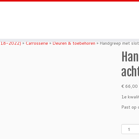
018-2022)
»
Carrosserie
»
Deuren & toebehoren
»
Handgreep met slo
Han
ach
€
66,00
1e kwali
Past op 
H
a