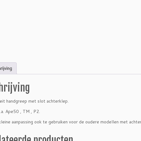
n
d
g
r
e
e
p
m
e
t
rijving
s
l
hrijving
o
t
a
eit handgreep met slot achterklep.
c
.a. Ape50 , TM , P2.
h
t
leine aanpassing ook te gebruiken voor de oudere modellen met achter
e
r
lateerde producten
k