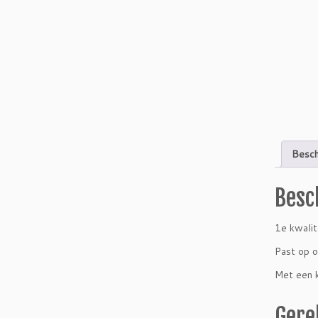
Besch
Besc
1e kwalit
Past op o
Met een k
Gere