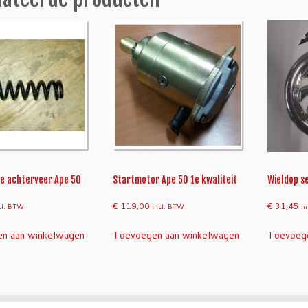
l
e
p
2
5
7
0
9
4
a
a
n
e achterveer Ape 50
Startmotor Ape 50 1e kwaliteit
Wieldop s
t
€
119,00
€
31,45
cl. BTW
incl. BTW
i
a
l
n aan winkelwagen
Toevoegen aan winkelwagen
Toevoege