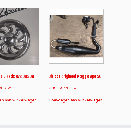
et Classic RvS 00308
Uitlaat origineel Piaggio Ape 50
€
50,00
ncl. BTW
incl. BTW
n aan winkelwagen
Toevoegen aan winkelwagen