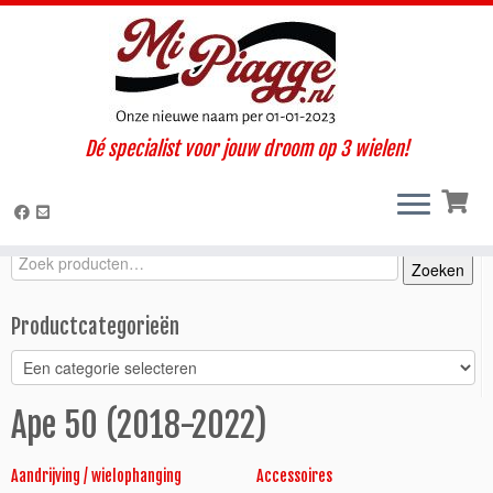
Ga
Dé specialist voor jouw droom op 3 wielen!
naar
Home
»
Onderdelen / accessoires
»
Ape 50
»
Ape 50 (2018-
inhoud
2022)
Zoeken
Zoeken
Zoeken
naar:
Productcategorieën
Ape 50 (2018-2022)
Aandrijving / wielophanging
Accessoires