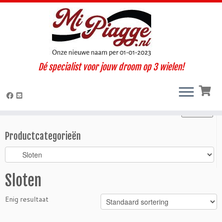
Ga
Dé specialist voor jouw droom op 3 wielen!
naar
Home
»
Onderdelen / accessoires
»
Interieur
»
Sloten
inhoud
Zoeken
Zoeken
Zoeken
naar:
Productcategorieën
Sloten
Enig resultaat