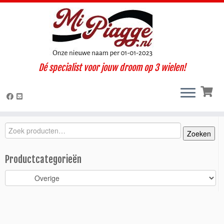
Ga
Dé specialist voor jouw droom op 3 wielen!
naar
Home
»
Onderdelen / accessoires
»
Ape TM
»
TM diesel LCS
inhoud
(2005-2012)
»
Interieur / Cabine
»
Overige
»
Zonneklep TM
P703V autostuur
Zoeken
Zoeken
Zoeken
naar:
Productcategorieën