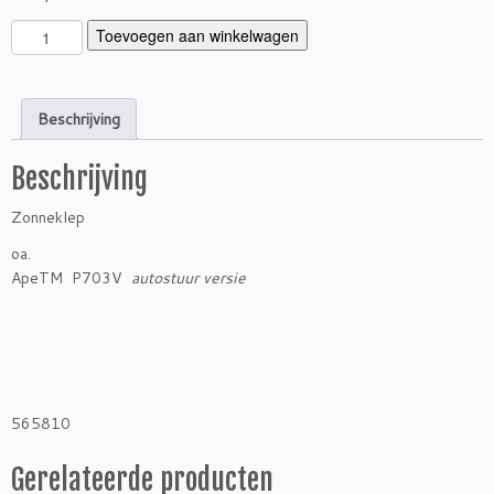
Z
Toevoegen aan winkelwagen
o
n
n
Beschrijving
e
k
Beschrijving
l
e
Zonneklep
p
T
oa.
M
ApeTM P703V
autostuur versie
P
7
0
3
V
a
565810
u
t
Gerelateerde producten
o