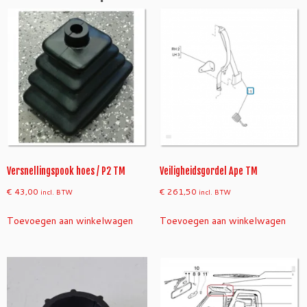
s
t
u
u
r
a
a
n
t
a
l
Versnellingspook hoes / P2 TM
Veiligheidsgordel Ape TM
€
43,00
€
261,50
incl. BTW
incl. BTW
Toevoegen aan winkelwagen
Toevoegen aan winkelwagen