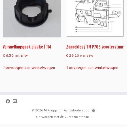
Versnellingspook plaatje / TM
Zonneklep / TM P703 scooterstuur
€
6,50
€
29,10
incl. BTW
incl. BTW
Toevoegen aan winkelwagen
Toevoegen aan winkelwagen
·
© 2026
MiPiagge.nl
·
Aangeboden door
·
Ontworpen met de
Customizr thema
·