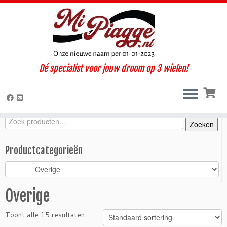
Ga
Dé specialist voor jouw droom op 3 wielen!
naar
Home
»
Onderdelen / accessoires
»
Ape TM
»
TM benzine (1997-
inhoud
1999)
»
Interieur / Cabine
»
Overige
Zoeken
Zoeken
Zoeken
naar:
Productcategorieën
Overige
Toont alle 15 resultaten