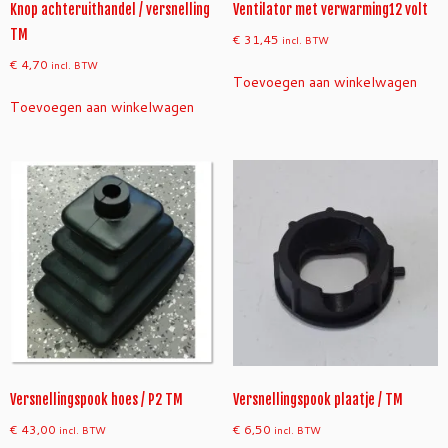
Knop achteruithandel / versnelling
Ventilator met verwarming12 volt
TM
€
31,45
incl. BTW
€
4,70
incl. BTW
Toevoegen aan winkelwagen
Toevoegen aan winkelwagen
Versnellingspook hoes / P2 TM
Versnellingspook plaatje / TM
€
43,00
€
6,50
incl. BTW
incl. BTW