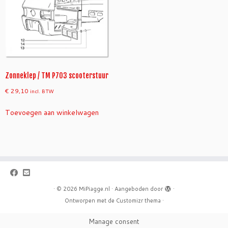
Zonneklep / TM P703 scooterstuur
€
29,10
incl. BTW
Toevoegen aan winkelwagen
·
© 2026
MiPiagge.nl
·
Aangeboden door
·
Ontworpen met de
Customizr thema
·
Manage consent