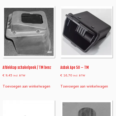
Afdekkap schakelpook / TM benz
Asbak Ape 50 – TM
€
9,45
€
16,70
incl. BTW
incl. BTW
Toevoegen aan winkelwagen
Toevoegen aan winkelwagen