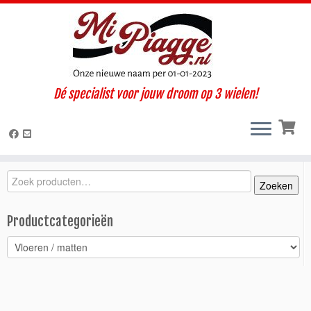
Ga
Dé specialist voor jouw droom op 3 wielen!
naar
Home
»
Onderdelen / accessoires
»
Ape 50
»
Ape 50 (2018-
inhoud
2022)
»
Interieur / cabine
»
Vloeren / matten
»
Vloermat Ape 50
links
Zoeken
Zoeken
Zoeken
naar:
Productcategorieën