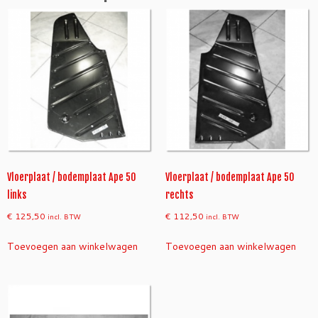
n
t
a
l
Vloerplaat / bodemplaat Ape 50
Vloerplaat / bodemplaat Ape 50
links
rechts
€
125,50
€
112,50
incl. BTW
incl. BTW
Toevoegen aan winkelwagen
Toevoegen aan winkelwagen