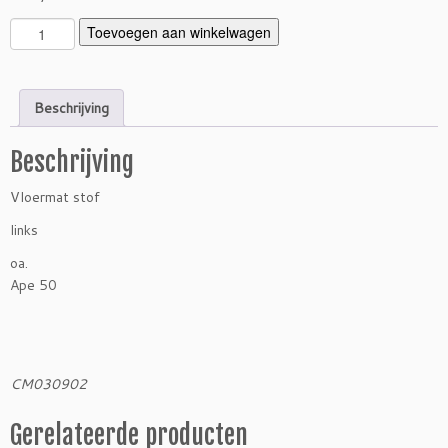
V
Toevoegen aan winkelwagen
l
o
e
Beschrijving
r
m
Beschrijving
a
t
Vloermat stof
A
p
links
e
oa.
5
Ape 50
0
l
i
n
k
CM030902
s
a
Gerelateerde producten
a