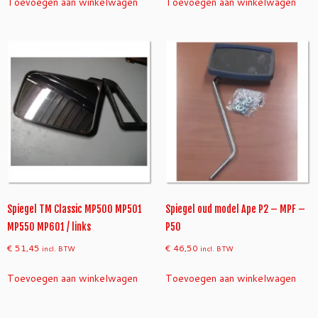
Toevoegen aan winkelwagen
Toevoegen aan winkelwagen
Spiegel TM Classic MP500 MP501
Spiegel oud model Ape P2 – MPF –
MP550 MP601 / links
P50
€
51,45
€
46,50
incl. BTW
incl. BTW
Toevoegen aan winkelwagen
Toevoegen aan winkelwagen