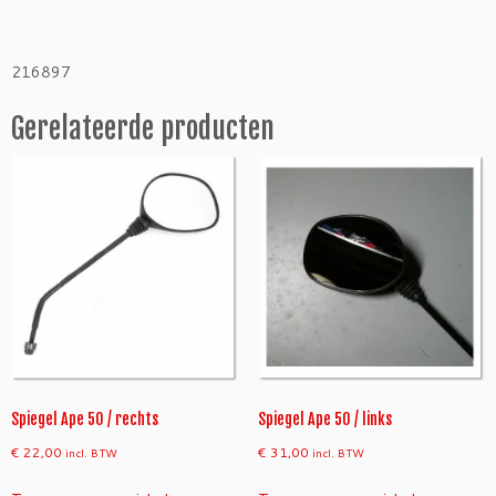
5
0
T
216897
M
P
Gerelateerde producten
2
-
r
e
c
h
t
s
a
a
n
t
a
Spiegel Ape 50 / rechts
Spiegel Ape 50 / links
l
€
22,00
€
31,00
incl. BTW
incl. BTW