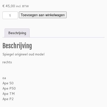
€
45,00
incl. BTW
S
Toevoegen aan winkelwagen
p
i
e
Beschrijving
g
e
Beschrijving
l
o
Spiegel origineel oud model
u
d
rechts
m
o
d
oa
e
Ape 50
l
Ape P50
A
Ape TM
p
Ape P2
e