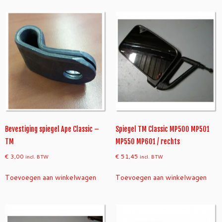
Bevestiging spiegel Ape Classic –
Spiegel TM Classic MP500 MP501
TM
MP550 MP601 / rechts
€
3,00
€
51,45
incl. BTW
incl. BTW
Toevoegen aan winkelwagen
Toevoegen aan winkelwagen