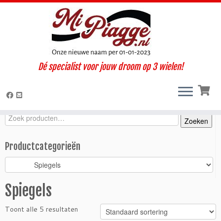
Ga
Dé specialist voor jouw droom op 3 wielen!
naar
Home
»
Onderdelen / accessoires
»
Ape TM
»
TM diesel LCS
inhoud
(2005-2012)
»
Carrosserie
»
Spiegels
Zoeken
Zoeken
Zoeken
naar:
Productcategorieën
Spiegels
Toont alle 5 resultaten