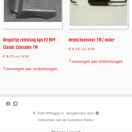
Beugeltje remslang Ape P2 MPF
Remschoenveer TM / onder
Classic Calessino TM
€
4,30
incl. BTW
€
4,20
incl. BTW
Toevoegen aan winkelwagen
Toevoegen aan winkelwagen
·
© 2026
MiPiagge.nl
·
Aangeboden door
·
Ontworpen met de
Customizr thema
·
Manage consent