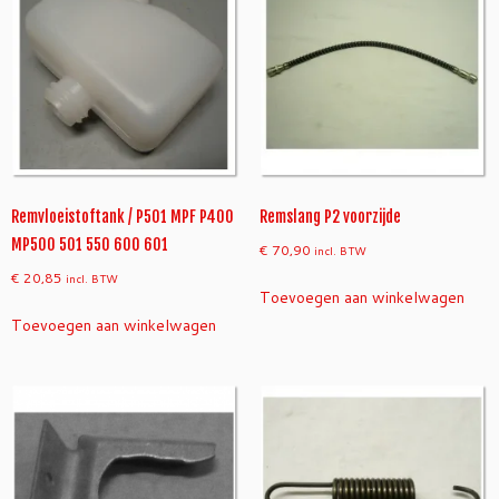
j
d
e
a
a
n
t
a
l
Remvloeistoftank / P501 MPF P400
Remslang P2 voorzijde
MP500 501 550 600 601
€
70,90
incl. BTW
€
20,85
incl. BTW
Toevoegen aan winkelwagen
Toevoegen aan winkelwagen