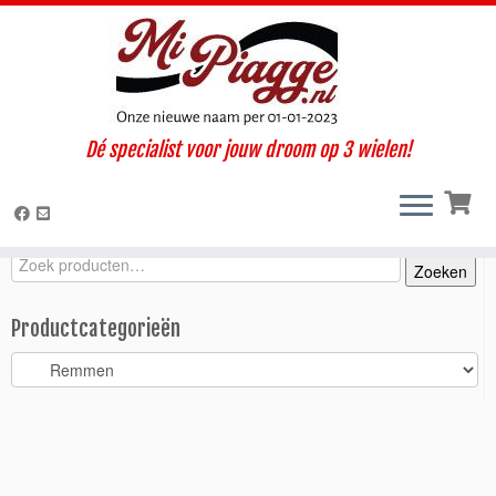
Ga
Dé specialist voor jouw droom op 3 wielen!
naar
Home
»
Onderdelen / accessoires
»
Ape P2 - P3
»
Remmen
»
inhoud
Remleiding Ape P2 voorzijde
Zoeken
Zoeken
Zoeken
naar:
Productcategorieën