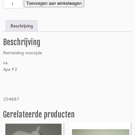
R
Toevoegen aan winkelwagen
e
m
l
Beschrijving
e
i
Beschrijving
d
i
Remleiding voorzijde
n
g
oa.
A
Ape P2
p
e
P
2
254887
v
o
Gerelateerde producten
o
r
z
i