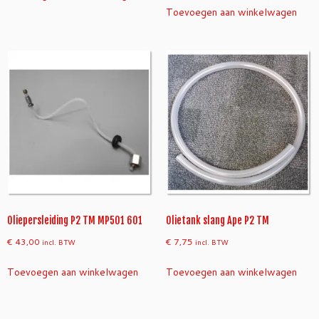
Toevoegen aan winkelwagen
Oliepersleiding P2 TM MP501 601
Olietank slang Ape P2 TM
€
43,00
€
7,75
incl. BTW
incl. BTW
Toevoegen aan winkelwagen
Toevoegen aan winkelwagen