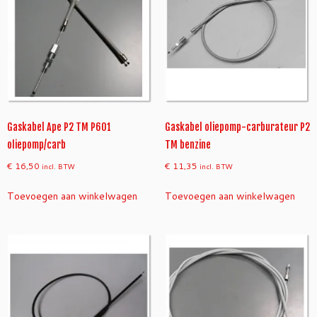
Gaskabel Ape P2 TM P601
Gaskabel oliepomp-carburateur P2
oliepomp/carb
TM benzine
€
16,50
€
11,35
incl. BTW
incl. BTW
Toevoegen aan winkelwagen
Toevoegen aan winkelwagen