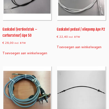
Gaskabel (verdeelstuk –
Gaskabel pedaal / oliepomp Ape P2
carburateur) Ape 50
€
22,40
incl. BTW
€
28,00
incl. BTW
Toevoegen aan winkelwagen
Toevoegen aan winkelwagen