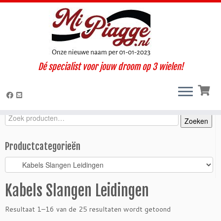
Ga
Dé specialist voor jouw droom op 3 wielen!
naar
Home
»
Onderdelen / accessoires
»
Ape P2 - P3
»
Kabels Slangen
inhoud
Leidingen
Zoeken
Zoeken
Zoeken
naar:
Productcategorieën
Kabels Slangen Leidingen
Resultaat 1–16 van de 25 resultaten wordt getoond