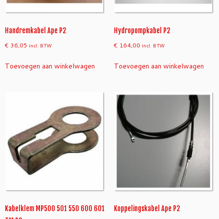
Handremkabel Ape P2
Hydropompkabel P2
€
36,05
€
164,00
incl. BTW
incl. BTW
Toevoegen aan winkelwagen
Toevoegen aan winkelwagen
Kabelklem MP500 501 550 600 601
Koppelingskabel Ape P2