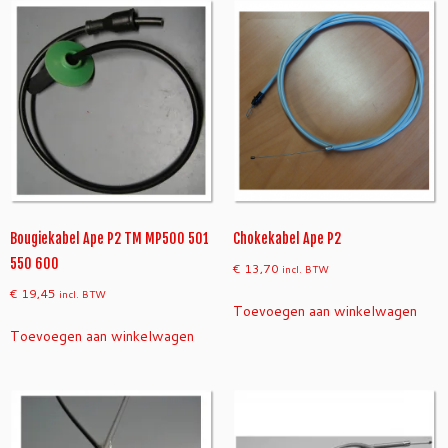
Bougiekabel Ape P2 TM MP500 501
Chokekabel Ape P2
550 600
€
13,70
incl. BTW
€
19,45
incl. BTW
Toevoegen aan winkelwagen
Toevoegen aan winkelwagen