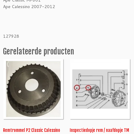
Ape Classic MP601
j
Ape Calessino 2007-2012
o
b
o
u
t
127928
r
e
Gerelateerde producten
m
P
2
M
P
F
M
P
6
0
1
a
Remtrommel P2 Classic Calessino
Inspectiedopje rem / naafdopje TM
a