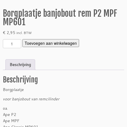
Borgplaatje banjobout rem P2 MPF
MP601
€
2,95
incl. BTW
B
Toevoegen aan winkelwagen
o
r
g
Beschrijving
p
l
Beschrijving
a
a
Borgplaatje
t
j
voor banjobout van remcilinder
e
oa.
b
Ape P2
a
Ape MPF
n