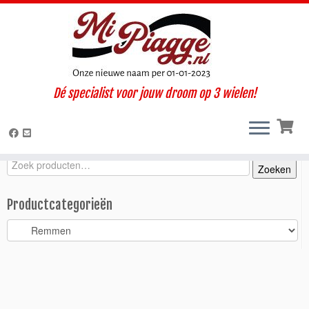
Ga
Dé specialist voor jouw droom op 3 wielen!
naar
Home
»
Onderdelen / accessoires
»
Ape MP
»
Remmen
»
inhoud
Borgplaatje banjobout rem P2 MPF MP601
Zoeken
Zoeken
Zoeken
naar:
Productcategorieën