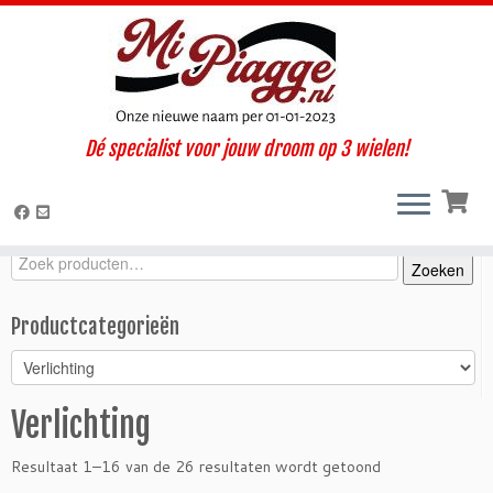
Ga
Dé specialist voor jouw droom op 3 wielen!
naar
Home
»
Onderdelen / accessoires
»
Ape 50
»
Ape 50 (2018-
inhoud
2022)
»
Verlichting
Zoeken
Zoeken
Zoeken
naar:
Productcategorieën
Verlichting
Resultaat 1–16 van de 26 resultaten wordt getoond