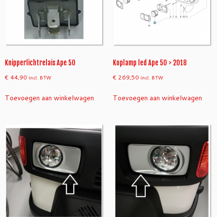
Knipperlichtrelais Ape 50
Koplamp led Ape 50 > 2018
€
44,90
€
269,50
incl. BTW
incl. BTW
Toevoegen aan winkelwagen
Toevoegen aan winkelwagen