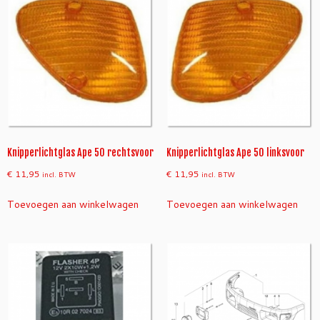
Knipperlichtglas Ape 50 rechtsvoor
Knipperlichtglas Ape 50 linksvoor
€
11,95
€
11,95
incl. BTW
incl. BTW
Toevoegen aan winkelwagen
Toevoegen aan winkelwagen