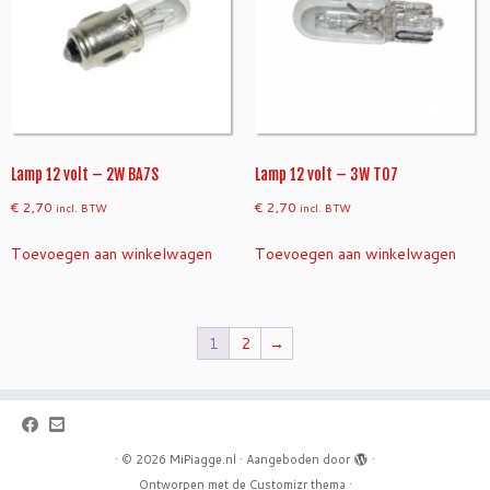
Lamp 12 volt – 2W BA7S
Lamp 12 volt – 3W T07
€
2,70
€
2,70
incl. BTW
incl. BTW
Toevoegen aan winkelwagen
Toevoegen aan winkelwagen
1
2
→
·
© 2026
MiPiagge.nl
·
Aangeboden door
·
Ontworpen met de
Customizr thema
·