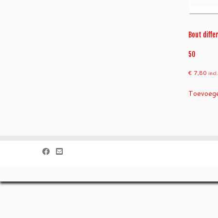
Bout diffe
50
€
7,80
inc
Toevoege