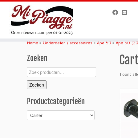
Ga
naar
Home
»
Onderdelen / accessoires
»
Ape 50
»
Ape 50 (2
inhoud
Car
Zoeken
Zoeken
Toont all
naar:
Zoeken
Productcategorieën