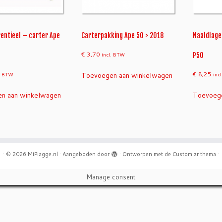
rentieel – carter Ape
Carterpakking Ape 50 > 2018
Naaldlage
€
3,70
incl. BTW
P50
€
8,25
Toevoegen aan winkelwagen
l. BTW
inc
n aan winkelwagen
Toevoege
·
© 2026
MiPiagge.nl
·
Aangeboden door
·
Ontworpen met de
Customizr thema
·
Manage consent