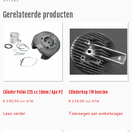
p
e
Gerelateerde producten
P
2
+
T
M
b
e
n
z
a
a
n
t
Cilinder Polini 225 cc 18mm / Ape P2
Cilinderkop TM benzine
a
€
290,50
€
239,00
incl. BTW
incl. BTW
l
Lees verder
Toevoegen aan winkelwagen