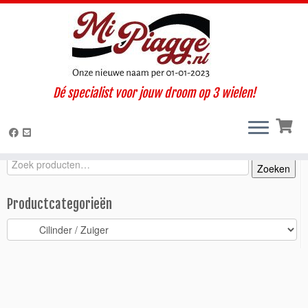
Ga
Dé specialist voor jouw droom op 3 wielen!
naar
Home
»
Onderdelen / accessoires
»
Ape P2 - P3
»
Motorisch
»
inhoud
Cilinder / Zuiger
»
Zuigerset 67,96 mm – 1M Ape P2 + TM benz
Zoeken
Zoeken
Zoeken
naar:
Productcategorieën