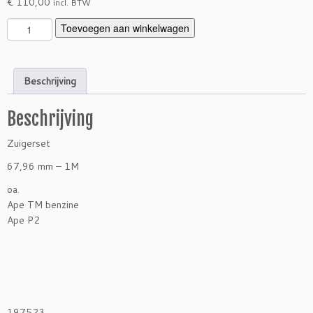
€
110,00
incl. BTW
Z
Toevoegen aan winkelwagen
u
i
g
Beschrijving
e
r
Beschrijving
s
e
Zuigerset
t
6
67,96 mm – 1M
7,
oa.
9
Ape TM benzine
6
Ape P2
m
m
-
1
M
A
197523