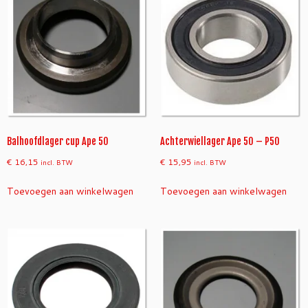
Balhoofdlager cup Ape 50
Achterwiellager Ape 50 – P50
€
16,15
€
15,95
incl. BTW
incl. BTW
Toevoegen aan winkelwagen
Toevoegen aan winkelwagen