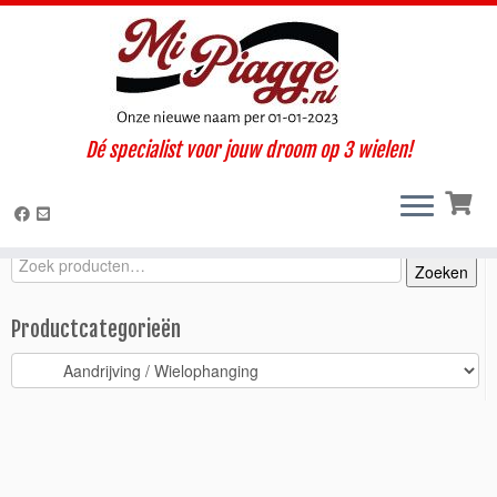
Ga
Dé specialist voor jouw droom op 3 wielen!
naar
Home
»
Onderdelen / accessoires
»
Ape 50
»
Ape 50 Web (2001-
inhoud
2008)
»
Aandrijving / Wielophanging
»
Voorvork Ape 50
Zoeken
Zoeken
Zoeken
naar:
Productcategorieën