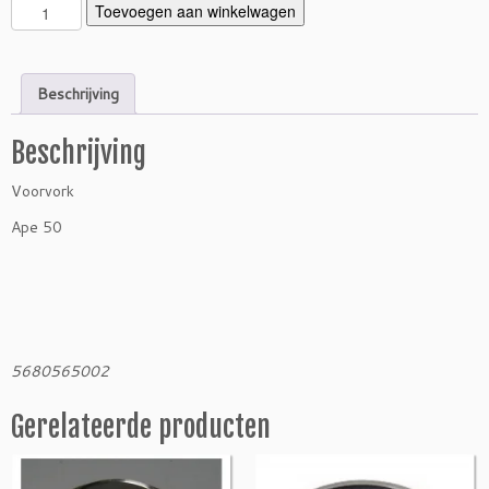
V
Toevoegen aan winkelwagen
o
o
r
Beschrijving
v
o
Beschrijving
r
k
Voorvork
A
p
Ape 50
e
5
0
a
a
n
5680565002
t
a
Gerelateerde producten
l