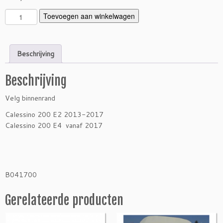
V
Toevoegen aan winkelwagen
e
l
g
Beschrijving
b
i
Beschrijving
n
n
Velg binnenrand
e
n
Calessino 200 E2 2013-2017
r
Calessino 200 E4 vanaf 2017
a
n
d
C
B041700
a
l
Gerelateerde producten
e
s
s