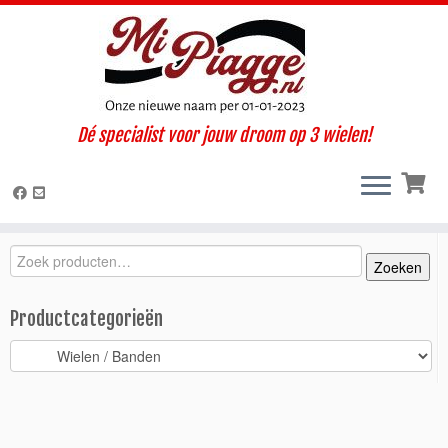
Ga
Dé specialist voor jouw droom op 3 wielen!
naar
Home
»
Onderdelen / accessoires
»
Ape Calessino
»
Calessino 200
inhoud
E4 (2017-2019)
»
Wielen / Banden
»
Velg binnenrand Calessino >
2013
Zoeken
Zoeken
Zoeken
naar:
Productcategorieën