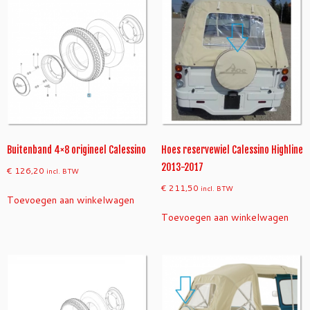
i
n
o
>
2
0
1
3
a
a
Buitenband 4×8 origineel Calessino
Hoes reservewiel Calessino Highline
n
2013-2017
€
126,20
incl. BTW
t
€
211,50
incl. BTW
a
Toevoegen aan winkelwagen
l
Toevoegen aan winkelwagen