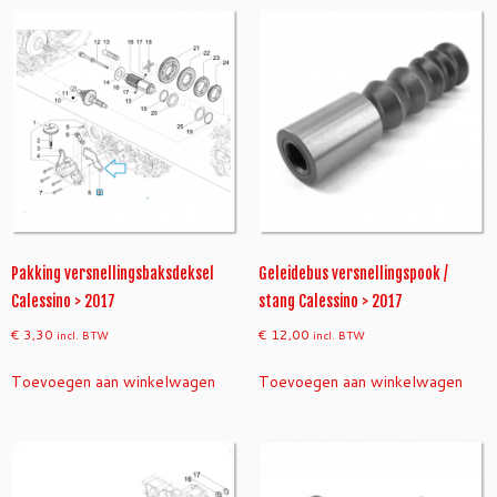
e
r
s
n
e
l
l
i
n
g
v
e
Pakking versnellingsbaksdeksel
Geleidebus versnellingspook /
r
Calessino > 2017
stang Calessino > 2017
s
€
3,30
€
12,00
incl. BTW
incl. BTW
c
h
Toevoegen aan winkelwagen
Toevoegen aan winkelwagen
u
i
f
b
a