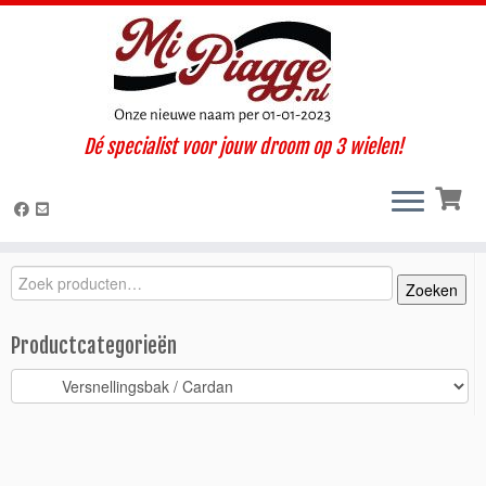
Ga
Dé specialist voor jouw droom op 3 wielen!
naar
Home
»
Onderdelen / accessoires
»
Ape Calessino
»
Calessino 200
inhoud
E4 (2019-2022)
»
Versnellingsbak / Cardan
»
Tandwiel
achteruitversnelling verschuifbaar Calessino > 2017
Zoeken
Zoeken
Zoeken
naar:
Productcategorieën