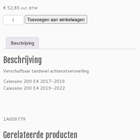
€
52,85
incl. BTW
T
Toevoegen aan winkelwagen
a
n
d
Beschrijving
w
i
Beschrijving
e
l
Verschuifbaar tandwiel achteruitversnelling
a
c
Calessino 200 E4 2017-2019
h
Calessino 200 E4 2019-2022
t
e
r
u
1A009779
i
t
Gerelateerde producten
v