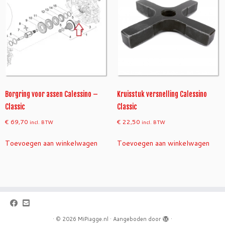
a
r
C
a
l
e
s
s
Borgring voor assen Calessino –
Kruisstuk versnelling Calessino
i
Classic
Classic
n
o
€
69,70
€
22,50
incl. BTW
incl. BTW
>
2
Toevoegen aan winkelwagen
Toevoegen aan winkelwagen
0
1
7
a
a
n
t
·
© 2026
MiPiagge.nl
·
Aangeboden door
·