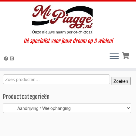
Ga
Dé specialist voor jouw droom op 3 wielen!
naar
Home
»
Onderdelen / accessoires
»
Ape TM
»
TM diesel LCS
inhoud
(2005-2012)
»
Aandrijving / Wielophanging
»
Stuurlager t.b.v.
balhoofd / Ape TM
Zoeken
Zoeken
Zoeken
naar:
Productcategorieën