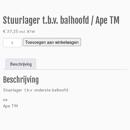
Stuurlager t.b.v. balhoofd / Ape TM
€
37,25
incl. BTW
S
Toevoegen aan winkelwagen
t
u
u
Beschrijving
r
l
Beschrijving
a
g
Stuurlager t.b.v. onderste balhoofd
e
r
oa.
t.
Ape TM
b.
v.
b