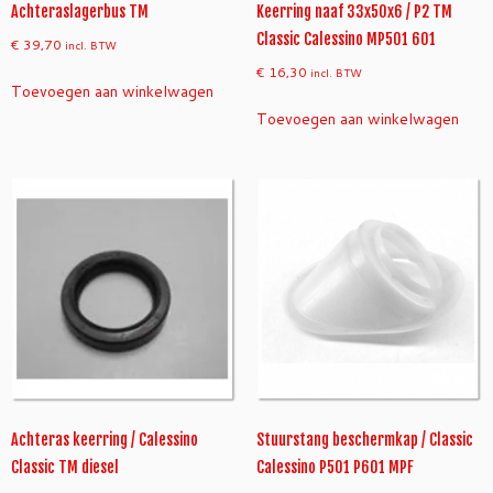
c
Achteraslagerbus TM
Keerring naaf 33x50x6 / P2 TM
T
Classic Calessino MP501 601
€
39,70
incl. BTW
M
d
€
16,30
incl. BTW
Toevoegen aan winkelwagen
i
Toevoegen aan winkelwagen
e
s
e
l
a
a
n
t
a
l
Achteras keerring / Calessino
Stuurstang beschermkap / Classic
Classic TM diesel
Calessino P501 P601 MPF