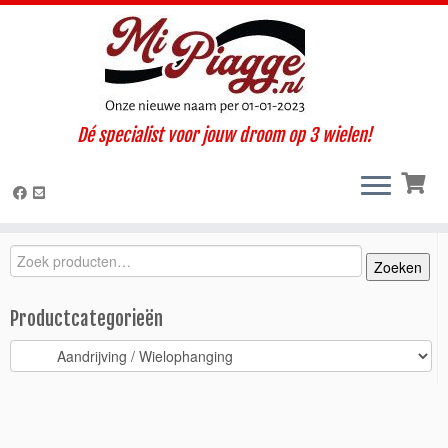
Ga
Dé specialist voor jouw droom op 3 wielen!
naar
Home
»
Onderdelen / accessoires
»
Ape Calessino
»
Calessino
inhoud
(2007-2012)
»
Aandrijving / Wielophanging
»
Lagerbus aandrijfas
Calessino Classic TM diesel
Zoeken
Zoeken
Zoeken
naar:
Productcategorieën