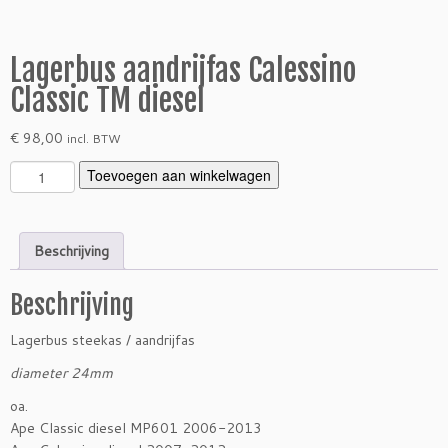
Lagerbus aandrijfas Calessino
Classic TM diesel
€
98,00
incl. BTW
L
Toevoegen aan winkelwagen
a
g
e
Beschrijving
r
b
Beschrijving
u
s
Lagerbus steekas / aandrijfas
a
a
diameter 24mm
n
oa.
d
Ape Classic diesel MP601 2006-2013
r