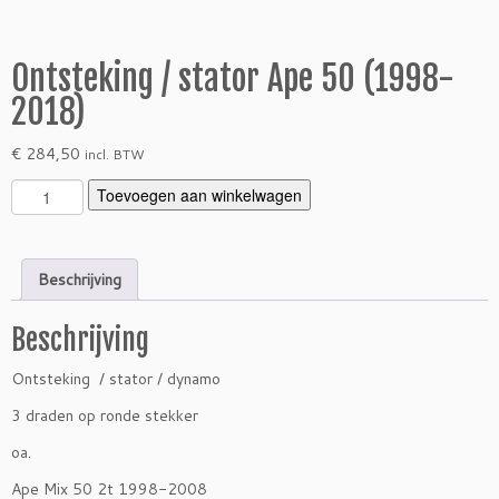
Ontsteking / stator Ape 50 (1998-
2018)
€
284,50
incl. BTW
O
Toevoegen aan winkelwagen
n
t
s
Beschrijving
t
e
Beschrijving
k
i
Ontsteking / stator / dynamo
n
g
3 draden op ronde stekker
/
oa.
s
t
Ape Mix 50 2t 1998-2008