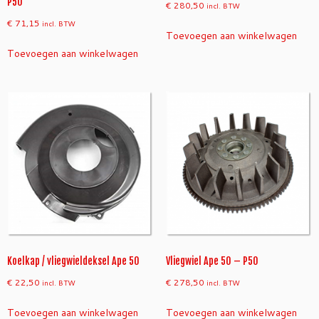
n
P50
€
280,50
incl. BTW
t
€
71,15
incl. BTW
a
Toevoegen aan winkelwagen
l
Toevoegen aan winkelwagen
Koelkap / vliegwieldeksel Ape 50
Vliegwiel Ape 50 – P50
€
22,50
€
278,50
incl. BTW
incl. BTW
Toevoegen aan winkelwagen
Toevoegen aan winkelwagen