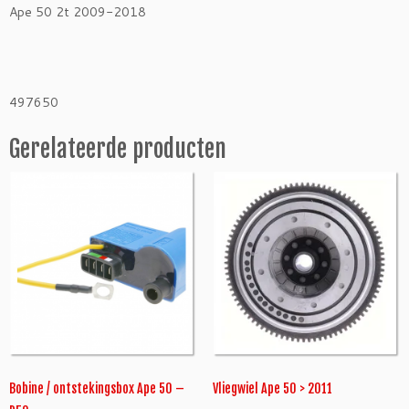
a
Ape 50 2t 2009-2018
t
o
r
A
497650
p
e
Gerelateerde producten
5
0
(1
9
9
8
-
2
0
1
8)
a
a
Bobine / ontstekingsbox Ape 50 –
Vliegwiel Ape 50 > 2011