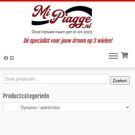
Ga
Dé specialist voor jouw droom op 3 wielen!
naar
Home
»
Onderdelen / accessoires
»
Ape 50
»
Ape 50 (1998-
inhoud
2008)
»
Elektrisch
»
Dynamo / startmotor
»
Ontsteking / stator
Ape 50 (1998-2018)
Zoeken
Zoeken
Zoeken
naar:
Productcategorieën