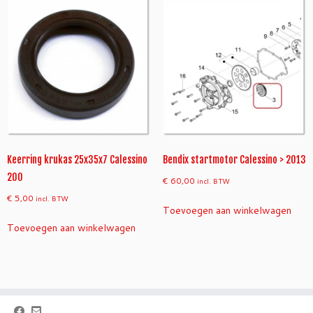
l
Keerring krukas 25x35x7 Calessino
Bendix startmotor Calessino > 2013
200
€
60,00
incl. BTW
€
5,00
incl. BTW
Toevoegen aan winkelwagen
Toevoegen aan winkelwagen