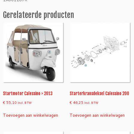
e
l
Gerelateerde producten
C
a
l
e
s
s
i
n
o
>
2
0
1
Startmotor Calessino > 2013
Starterkransdeksel Calessino 200
3
€
55,10
€
46,25
incl. BTW
incl. BTW
a
a
Toevoegen aan winkelwagen
Toevoegen aan winkelwagen
n
t
a