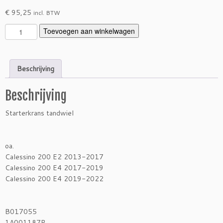
€
95,25
incl. BTW
S
Toevoegen aan winkelwagen
t
a
r
Beschrijving
t
e
Beschrijving
r
k
Starterkrans tandwiel
r
a
n
oa.
s
Calessino 200 E2 2013-2017
t
Calessino 200 E4 2017-2019
a
Calessino 200 E4 2019-2022
n
d
w
B017055
i
1A001187R