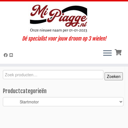
Ga
Dé specialist voor jouw droom op 3 wielen!
naar
Home
»
Onderdelen / accessoires
»
Ape Calessino
»
Calessino 200
inhoud
E4 (2019-2022)
»
Motorisch
»
Startmotor
»
Starterkrans tandwiel
Calessino > 2013
Zoeken
Zoeken
Zoeken
naar:
Productcategorieën