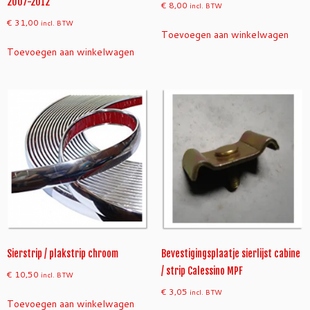
r
2007-2012
€
8,00
incl. BTW
o
€
31,00
incl. BTW
o
Toevoegen aan winkelwagen
m
Toevoegen aan winkelwagen
a
a
n
t
a
l
Sierstrip / plakstrip chroom
Bevestigingsplaatje sierlijst cabine
/ strip Calessino MPF
€
10,50
incl. BTW
€
3,05
incl. BTW
Toevoegen aan winkelwagen