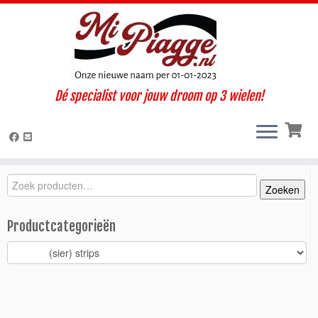
Ga
Dé specialist voor jouw droom op 3 wielen!
naar
Home
»
Onderdelen / accessoires
»
Ape Calessino
»
Calessino
inhoud
(2007-2012)
»
Carrosserie
»
(sier) strips
»
Sierstuk voorfront
Calessino < 2012 chroom
Zoeken
Zoeken
Zoeken
naar:
Productcategorieën