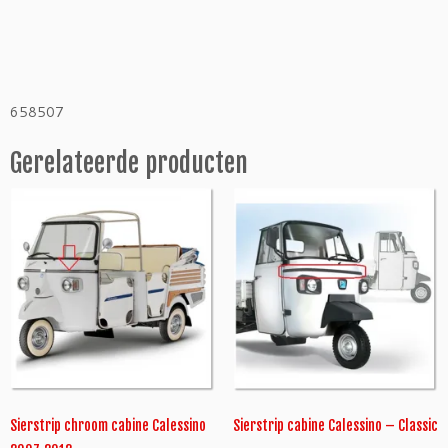
r
o
n
t
C
658507
a
l
Gerelateerde producten
e
s
s
i
n
o
<
2
0
1
2
c
h
Sierstrip chroom cabine Calessino
Sierstrip cabine Calessino – Classic