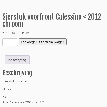
Sierstuk voorfront Calessino < 2012
chroom
€
39,00
incl. BTW
S
Toevoegen aan winkelwagen
i
e
r
Beschrijving
s
t
Beschrijving
u
k
Sierstuk voorfront
v
o
chroom
o
oa.
r
Ape Calessino 2007-2012
f