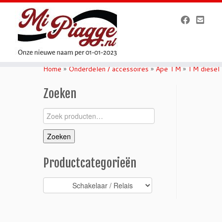
Ga
naar
Home
»
Onderdelen / accessoires
»
Ape TM
»
TM diesel
inhoud
Zoeken
Zoeken
naar:
Zoeken
Productcategorieën