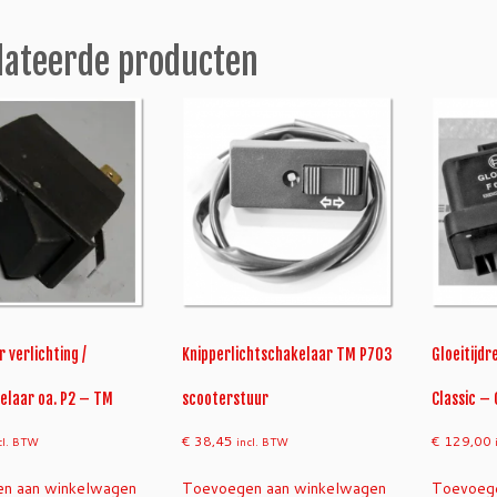
M
a
lateerde producten
a
n
t
a
l
 verlichting /
Knipperlichtschakelaar TM P703
Gloeitijdr
elaar oa. P2 – TM
scooterstuur
Classic – 
€
38,45
€
129,00
cl. BTW
incl. BTW
n aan winkelwagen
Toevoegen aan winkelwagen
Toevoege