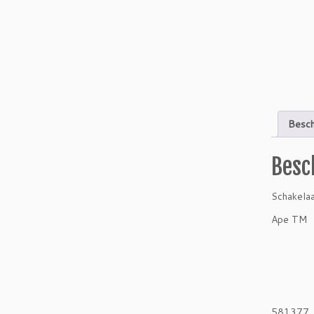
Besch
Besc
Schakela
Ape TM
581377