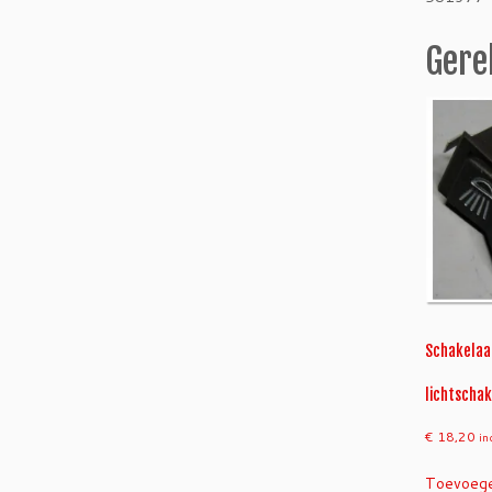
Gere
Schakelaar
lichtschak
€
18,20
in
Toevoege