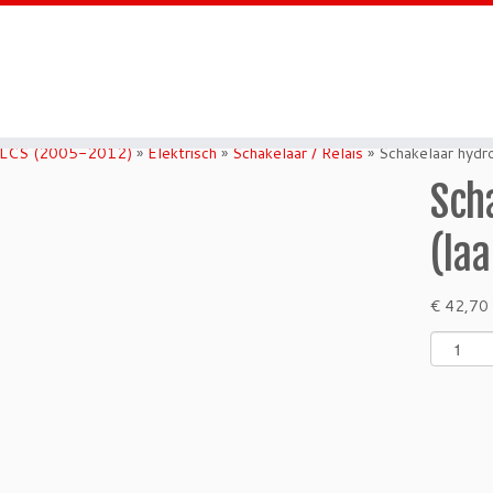
 LCS (2005-2012)
»
Elektrisch
»
Schakelaar / Relais
»
Schakelaar hyd
Sch
(la
€
42,70
S
c
h
a
k
e
l