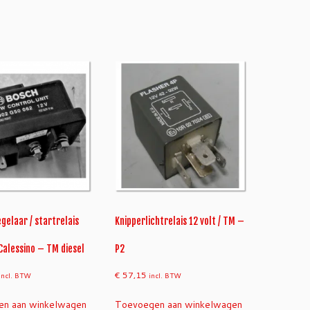
egelaar / startrelais
Knipperlichtrelais 12 volt / TM –
Calessino – TM diesel
P2
€
57,15
incl. BTW
incl. BTW
n aan winkelwagen
Toevoegen aan winkelwagen