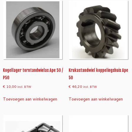
d
s
a
a
n
t
a
l
Kogellager torntandwielas Ape 50 /
Krukastandwiel koppelingshuis Ape
P50
50
€
10,00
€
46,20
incl. BTW
incl. BTW
Toevoegen aan winkelwagen
Toevoegen aan winkelwagen