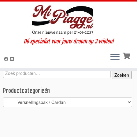
Ga
Dé specialist voor jouw droom op 3 wielen!
naar
Home
»
Onderdelen / accessoires
»
Ape 50
»
Ape 50 Web (2001-
inhoud
2008)
»
Versnellingsbak / Cardan
»
Sataliet tandwiel 12 tands
Zoeken
Zoeken
Zoeken
naar:
Productcategorieën