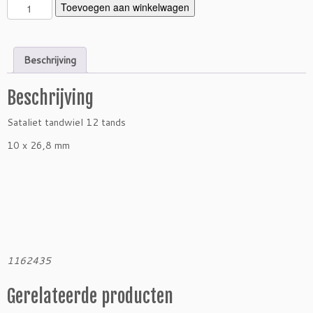
S
Toevoegen aan winkelwagen
a
t
a
Beschrijving
l
i
Beschrijving
e
t
Sataliet tandwiel 12 tands
t
a
10 x 26,8 mm
n
d
w
i
e
l
1
1162435
2
t
Gerelateerde producten
a
n