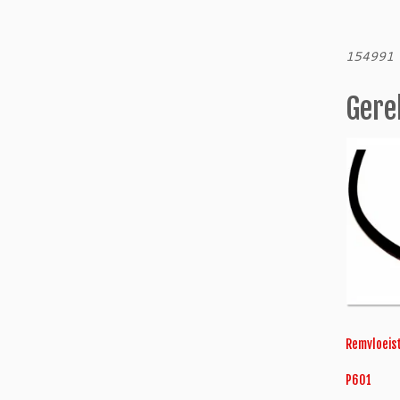
154991
Gere
Remvloeist
P601