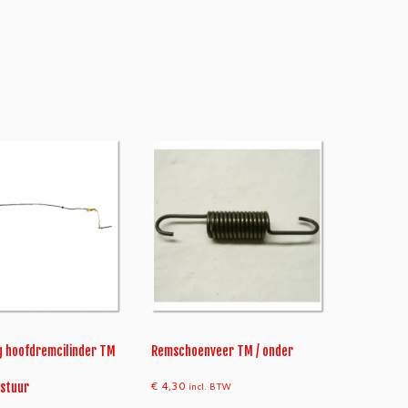
g hoofdremcilinder TM
Remschoenveer TM / onder
€
4,30
stuur
incl. BTW