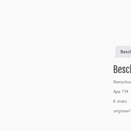
Besch
Besc
Remschoe
Ape TM
6 stuks
origineel