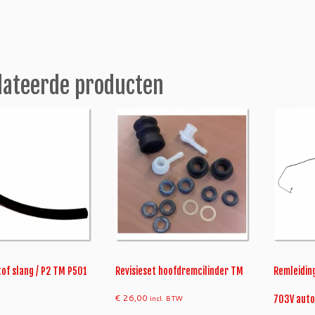
lateerde producten
of slang / P2 TM P501
Revisieset hoofdremcilinder TM
Remleidin
€
26,00
incl. BTW
703V auto