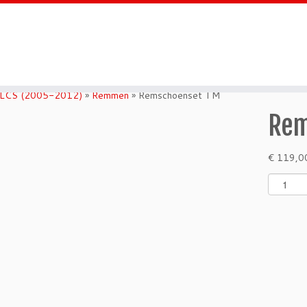
 LCS (2005-2012)
»
Remmen
»
Remschoenset TM
Rem
€
119,0
R
e
m
s
c
h
o
e
n