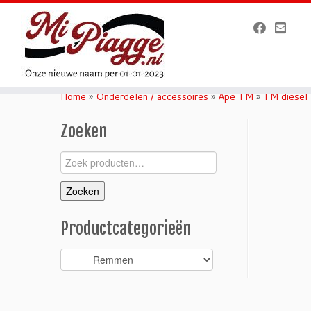
Ga
naar
Home
»
Onderdelen / accessoires
»
Ape TM
»
TM diesel
inhoud
Zoeken
Zoeken
naar:
Zoeken
Productcategorieën