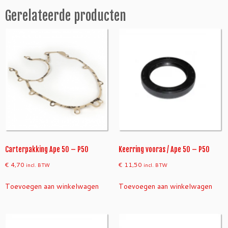
i
Gerelateerde producten
e
p
o
m
p
a
a
n
t
a
l
Carterpakking Ape 50 – P50
Keerring vooras / Ape 50 – P50
€
4,70
€
11,50
incl. BTW
incl. BTW
Toevoegen aan winkelwagen
Toevoegen aan winkelwagen