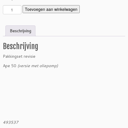
P
Toevoegen aan winkelwagen
a
k
k
Beschrijving
i
n
Beschrijving
g
s
Pakkingset revisie
e
t
Ape 50
(versie met oliepomp)
A
p
e
5
0
m
e
t
o
493537
l