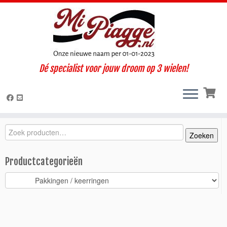
Ga
Dé specialist voor jouw droom op 3 wielen!
naar
Home
»
Onderdelen / accessoires
»
Ape 50
»
Ape 50 Web (2001-
inhoud
2008)
»
Motorisch
»
Pakkingen / keerringen
»
Pakkingset Ape 50
met oliepomp
Zoeken
Zoeken
Zoeken
naar:
Productcategorieën