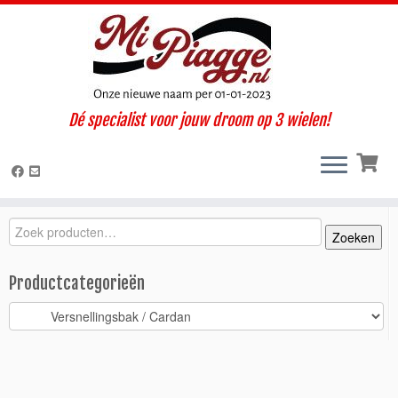
Ga
Dé specialist voor jouw droom op 3 wielen!
naar
Home
»
Onderdelen / accessoires
»
Ape TM
»
TM diesel (1997-
inhoud
2004)
»
Versnellingsbak / Cardan
»
Naaldlager koppelingshuis /
Classic Calessino TM diesel
Zoeken
Zoeken
Zoeken
naar:
Productcategorieën