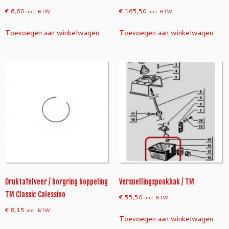
a
l
€
6,60
€
165,50
incl. BTW
incl. BTW
e
Toevoegen aan winkelwagen
Toevoegen aan winkelwagen
s
s
i
n
o
T
M
d
i
e
s
e
l
a
Druktafelveer / borgring koppeling
Versnellingspookbak / TM
a
TM Classic Calessino
€
55,50
incl. BTW
n
€
8,15
incl. BTW
t
Toevoegen aan winkelwagen
a