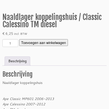
Naaldlager koppelingshuis / Classic
Calessino TM diesel
€
6,25
incl. BTW
N
Toevoegen aan winkelwagen
a
a
l
Beschrijving
d
l
Beschrijving
a
g
Naaldlager koppelingshuis
e
r
k
Ape Classic MP601 2006-2013
o
Ape Calessino 2007-2012
p