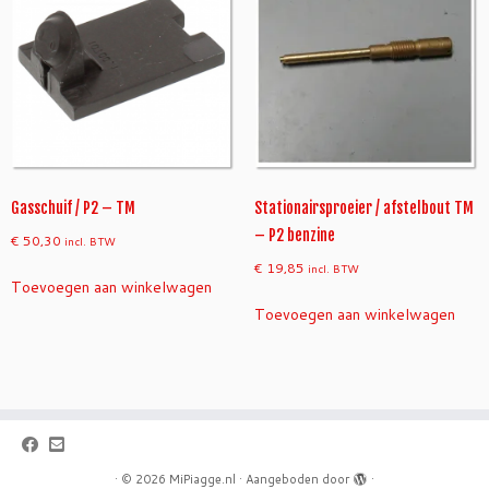
Gasschuif / P2 – TM
Stationairsproeier / afstelbout TM
– P2 benzine
€
50,30
incl. BTW
€
19,85
incl. BTW
Toevoegen aan winkelwagen
Toevoegen aan winkelwagen
·
© 2026
MiPiagge.nl
·
Aangeboden door
·