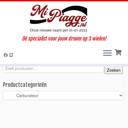
Ga
Dé specialist voor jouw droom op 3 wielen!
naar
Home
»
Onderdelen / accessoires
»
Ape P2 - P3
»
Motorisch
»
inhoud
Carburateur
»
Membraam carburateur / P2 – TM
Zoeken
Zoeken
Zoeken
naar:
Productcategorieën