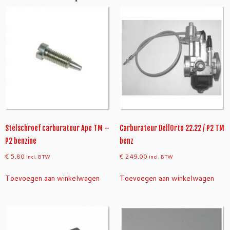
2
-
T
M
a
a
n
t
a
l
Stelschroef carburateur Ape TM –
Carburateur DellOrto 22.22 / P2 TM
P2 benzine
benz
€
5,80
€
249,00
incl. BTW
incl. BTW
Toevoegen aan winkelwagen
Toevoegen aan winkelwagen