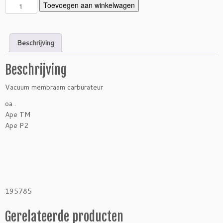
M
Toevoegen aan winkelwagen
e
m
b
Beschrijving
r
a
Beschrijving
a
m
Vacuum membraam carburateur
c
a
oa .
r
Ape TM
b
Ape P2
u
r
a
t
e
u
195785
r
/
Gerelateerde producten
P