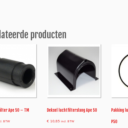
a
a
n
t
a
lateerde producten
l
ilter Ape 50 – TM
Deksel luchtfilterslang Ape 50
Pakking lu
€
10,85
cl. BTW
incl. BTW
P50