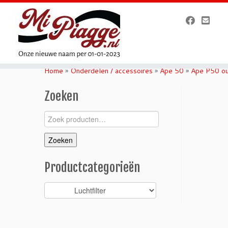
Ga
naar
Home
»
Onderdelen / accessoires
»
Ape 50
»
Ape P50 ou
inhoud
Zoeken
Zoeken
naar:
Zoeken
Productcategorieën