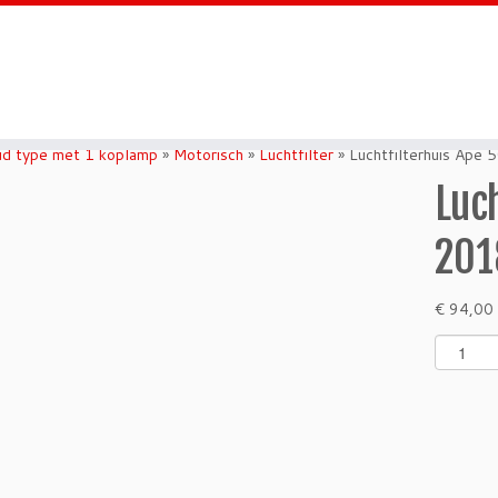
d type met 1 koplamp
»
Motorisch
»
Luchtfilter
»
Luchtfilterhuis Ape 
Luc
201
€
94,00
L
u
c
h
t
f
i