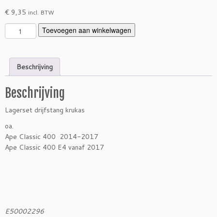
€
9,35
incl. BTW
L
Toevoegen aan winkelwagen
a
g
e
Beschrijving
r
s
Beschrijving
e
t
Lagerset drijfstang krukas
d
r
oa.
i
Ape Classic 400 2014-2017
j
Ape Classic 400 E4 vanaf 2017
f
s
t
a
n
g
E50002296