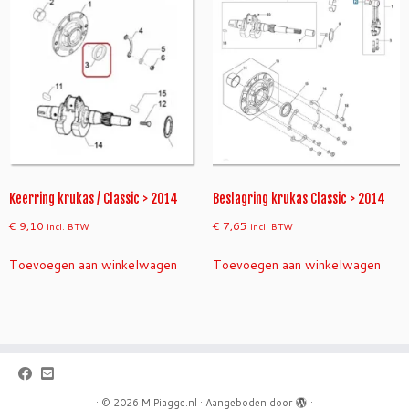
n
t
a
l
Keerring krukas / Classic > 2014
Beslagring krukas Classic > 2014
€
9,10
€
7,65
incl. BTW
incl. BTW
Toevoegen aan winkelwagen
Toevoegen aan winkelwagen
·
© 2026
MiPiagge.nl
·
Aangeboden door
·