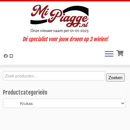
Ga
Dé specialist voor jouw droom op 3 wielen!
naar
Home
»
Onderdelen / accessoires
»
Ape Classic
»
Classic 400 E4
inhoud
(2017-2022)
»
Motorisch
»
Krukas
»
Lagerset drijfstang krukas /
Classic > 2014
Zoeken
Zoeken
Zoeken
naar:
Productcategorieën