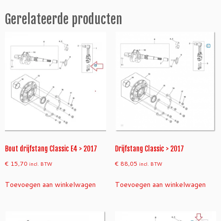
k
r
Gerelateerde producten
u
k
a
s
/
C
l
a
s
s
i
c
Bout drijfstang Classic E4 > 2017
Drijfstang Classic > 2017
>
€
15,70
€
88,05
incl. BTW
incl. BTW
2
0
Toevoegen aan winkelwagen
Toevoegen aan winkelwagen
1
4
a
a