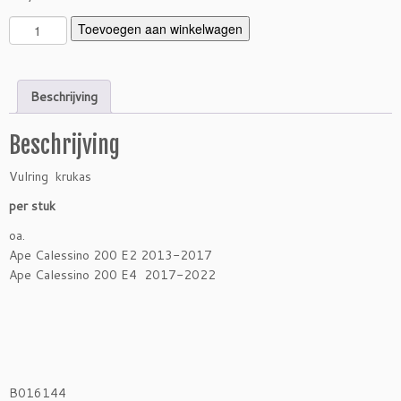
K
Toevoegen aan winkelwagen
r
u
k
Beschrijving
a
s
Beschrijving
v
u
Vulring krukas
l
r
per stuk
i
oa.
n
Ape Calessino 200 E2 2013-2017
g
Ape Calessino 200 E4 2017-2022
C
a
l
e
s
s
B016144
i