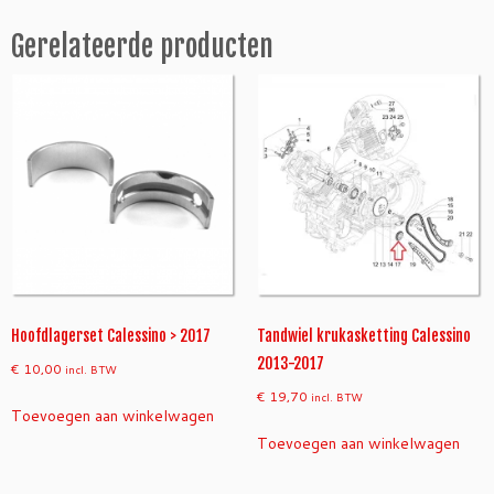
n
Gerelateerde producten
o
>
2
0
1
3
a
a
n
t
a
l
Hoofdlagerset Calessino > 2017
Tandwiel krukasketting Calessino
2013-2017
€
10,00
incl. BTW
€
19,70
incl. BTW
Toevoegen aan winkelwagen
Toevoegen aan winkelwagen