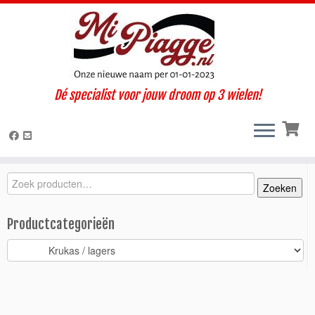
Ga
Dé specialist voor jouw droom op 3 wielen!
naar
Home
»
Onderdelen / accessoires
»
Ape Calessino
»
Calessino 200
inhoud
E4 (2019-2022)
»
Motorisch
»
Krukas / lagers
»
Krukas vulring
Calessino > 2013
Zoeken
Zoeken
Zoeken
naar:
Productcategorieën