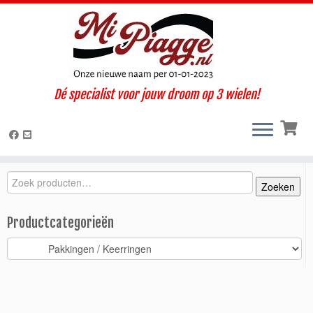
Ga
Dé specialist voor jouw droom op 3 wielen!
naar
Home
»
Onderdelen / accessoires
»
Ape TM
»
TM diesel FL2
inhoud
(1997-2004)
»
Motorisch
»
Pakkingen / Keerringen
»
Koppakking
diesel TM P2 / 1,5 mm
Zoeken
Zoeken
Zoeken
naar:
Productcategorieën