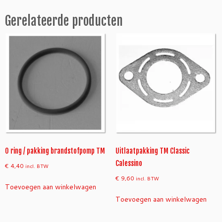
/
Gerelateerde producten
1,
5
m
m
a
a
n
t
a
l
O ring / pakking brandstofpomp TM
Uitlaatpakking TM Classic
Calessino
€
4,40
incl. BTW
€
9,60
incl. BTW
Toevoegen aan winkelwagen
Toevoegen aan winkelwagen