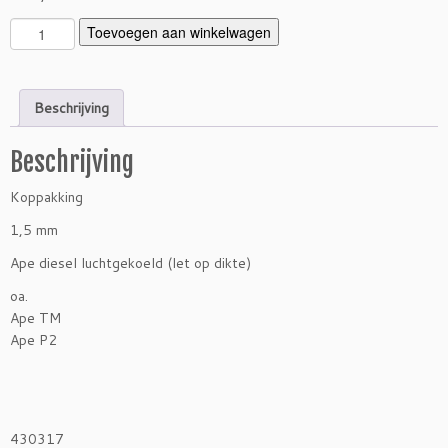
K
Toevoegen aan winkelwagen
o
p
p
Beschrijving
a
k
Beschrijving
k
i
Koppakking
n
g
1,5 mm
d
Ape diesel luchtgekoeld (let op dikte)
i
e
oa.
s
Ape TM
e
Ape P2
l
T
M
P
430317
2