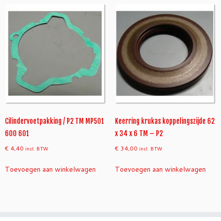
Cilindervoetpakking / P2 TM MP501
Keerring krukas koppelingszijde 62
600 601
x 34 x 6 TM – P2
€
4,40
€
34,00
incl. BTW
incl. BTW
Toevoegen aan winkelwagen
Toevoegen aan winkelwagen