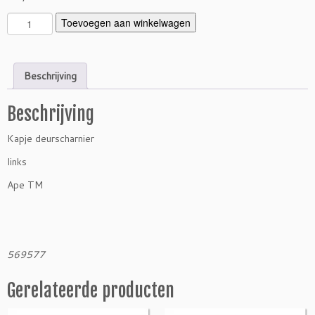
K
Toevoegen aan winkelwagen
a
p
j
Beschrijving
e
d
Beschrijving
e
u
Kapje deurscharnier
r
s
links
c
Ape TM
h
a
r
n
i
569577
e
r
Gerelateerde producten
T
M