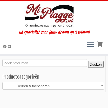
Ga
Dé specialist voor jouw droom op 3 wielen!
naar
Home
»
Onderdelen / accessoires
»
Ape TM
»
TM diesel LCS
inhoud
(2005-2012)
»
Carrosserie
»
Deuren & toebehoren
»
Kapje
deurscharnier TM / links
Zoeken
Zoeken
Zoeken
naar:
Productcategorieën