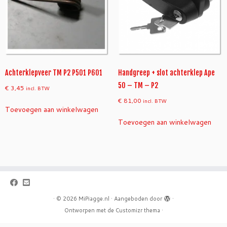
Achterklepveer TM P2 P501 P601
Handgreep + slot achterklep Ape
50 – TM – P2
€
3,45
incl. BTW
€
81,00
incl. BTW
Toevoegen aan winkelwagen
Toevoegen aan winkelwagen
·
© 2026
MiPiagge.nl
·
Aangeboden door
·
Ontworpen met de
Customizr thema
·