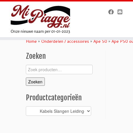
Ga
naar
Home
»
Onderdelen / accessoires
»
Ape 50
»
Ape P50 ou
inhoud
Zoeken
Zoeken
naar:
Zoeken
Productcategorieën