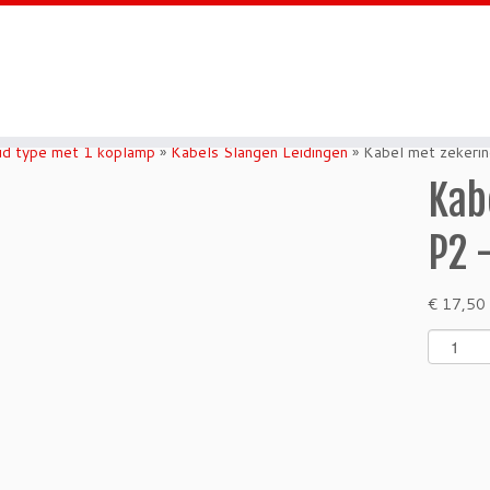
d type met 1 koplamp
»
Kabels Slangen Leidingen
»
Kabel met zekeri
Kab
P2 
€
17,50
K
a
b
e
l
m
e