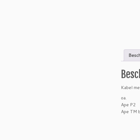
Besch
Besc
Kabel me
oa.
Ape P2
Ape TM b