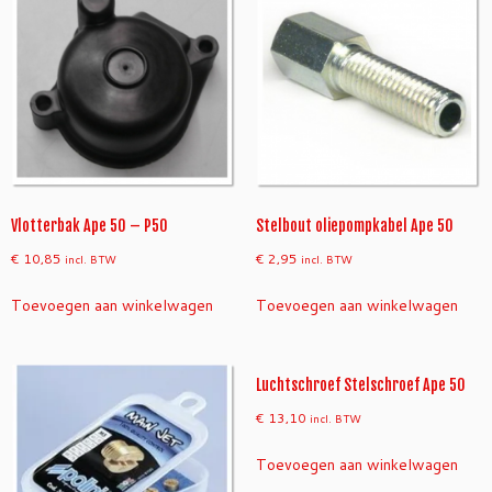
A
p
e
5
0
a
a
n
t
Vlotterbak Ape 50 – P50
Stelbout oliepompkabel Ape 50
a
€
10,85
€
2,95
incl. BTW
incl. BTW
l
Toevoegen aan winkelwagen
Toevoegen aan winkelwagen
Luchtschroef Stelschroef Ape 50
€
13,10
incl. BTW
Toevoegen aan winkelwagen