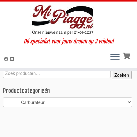
Ga
Dé specialist voor jouw droom op 3 wielen!
naar
Home
»
Onderdelen / accessoires
»
Ape 50
»
Ape 50 (1998-
inhoud
2008)
»
Motorisch
»
Carburateur
»
Inlaatbuis carburateur Ape 50
Zoeken
Zoeken
Zoeken
naar:
Productcategorieën