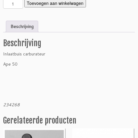
I
Toevoegen aan winkelwagen
n
l
a
Beschrijving
a
t
Beschrijving
b
u
Inlaatbuis carburateur
i
s
Ape 50
c
a
r
b
u
r
234268
a
t
Gerelateerde producten
e
u
r