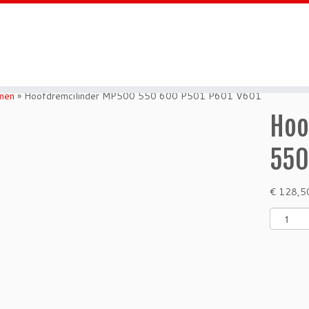
men
»
Hoofdremcilinder MP500 550 600 P501 P601 V601
Hoo
550
€
128,5
H
o
o
f
d
r
e