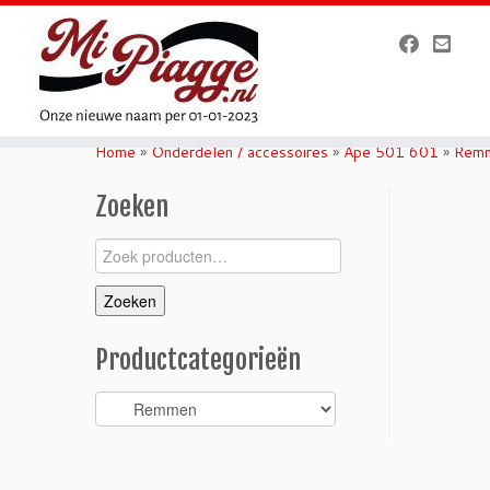
Ga
naar
Home
»
Onderdelen / accessoires
»
Ape 501 601
»
Rem
inhoud
Zoeken
Zoeken
naar:
Zoeken
Productcategorieën