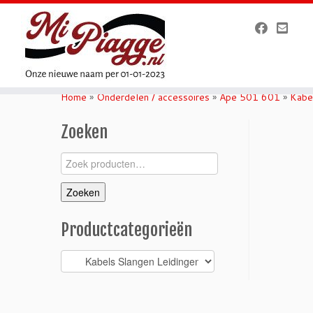
Ga
naar
Home
»
Onderdelen / accessoires
»
Ape 501 601
»
Kabe
inhoud
Zoeken
Zoeken
naar:
Zoeken
Productcategorieën