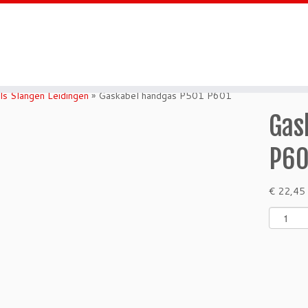
ls Slangen Leidingen
»
Gaskabel handgas P501 P601
Gas
P60
€
22,45
G
a
s
k
a
b
e