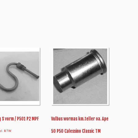
g S vorm / P501 P2 MPF
Vulbus wormas km.teller oa. Ape
ncl. BTW
50 P50 Calessino Classic TM