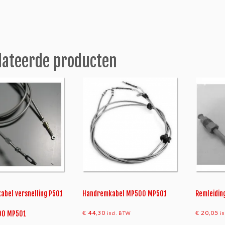
a
l
lateerde producten
abel versnelling P501
Handremkabel MP500 MP501
Remleidin
€
44,30
€
20,05
00 MP501
incl. BTW
i